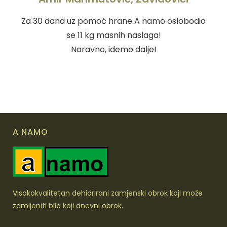
Za 30 dana uz pomoć hrane A namo oslobodio
se 11 kg masnih naslaga!
Naravno, idemo dalje!
A NAMO
Visokokvalitetan dehidrirani zamjenski obrok koji može
zamijeniti bilo koji dnevni obrok.