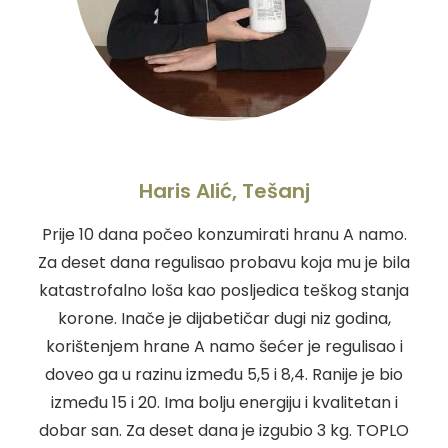
Haris Alić, Tešanj
Prije 10 dana počeo konzumirati hranu A namo.
Za deset dana regulisao probavu koja mu je bila
katastrofalno loša kao posljedica teškog stanja
korone. Inače je dijabetičar dugi niz godina,
korištenjem hrane A namo šećer je regulisao i
doveo ga u razinu između 5,5 i 8,4. Ranije je bio
između 15 i 20. Ima bolju energiju i kvalitetan i
dobar san. Za deset dana je izgubio 3 kg. TOPLO